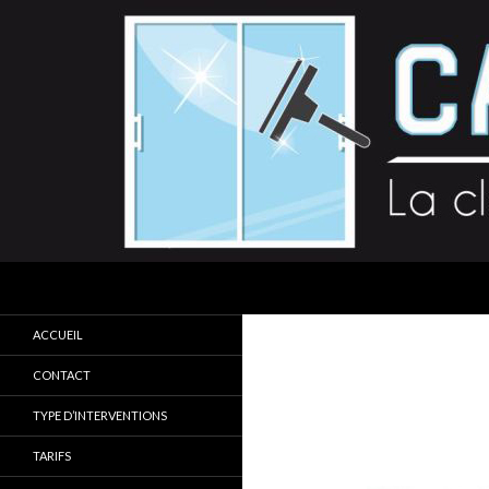
Recherche
CAROPROP
La clarté s'invite chez vous
ACCUEIL
CONTACT
TYPE D’INTERVENTIONS
TARIFS